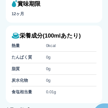
賞味期限
12ヶ月
栄養成分(100mlあたり)
熱量
0kcal
たんぱく質
0g
脂質
0g
炭水化物
0g
食塩相当量
0.01g